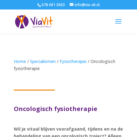
078 681 3003
info@via-vit.nl
Home
/
Specialismen
/
Fysiotherapie
/
Oncologisch
fysiotherapie
Oncologisch fysiotherapie
Wil je vitaal blijven voorafgaand, tijdens en na de
behandeling van een oncologisch traject? Alleen