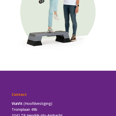
Contact
ViaVit
(Hoofdvestiging)
Tromplaan 49b
3342 TR Hendrik-Ido-Ambacht