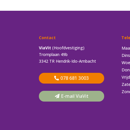
Contact
Tel
ViaVit
(Hoofdvestiging)
Maa
Tromplaan 49b
Din
3342 TR Hendrik-Ido-Ambacht
Woe
Don
Vrij
078 681 3003
Zat
Zon
E-mail ViaVit