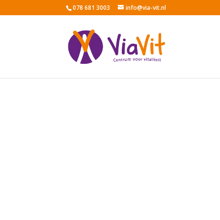
078 681 3003
info@via-vit.nl