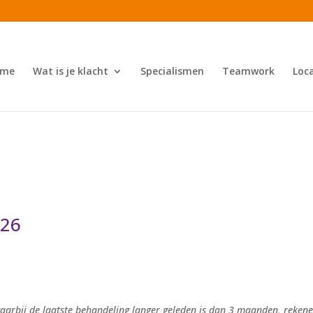
ome
Wat is je klacht
Specialismen
Teamwork
Loca
026
aarbij de laatste behandeling langer geleden is dan 3 maanden, rekenen