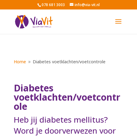
078 681 3003
info@via-vit.nl
Home
Diabetes voetklachten/voetcontrole
9
Diabetes
voetklachten/voetcontr
ole
Heb jij diabetes mellitus?
Word je doorverwezen voor