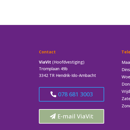
Contact
Tel
ViaVit
(Hoofdvestiging)
Maa
Tromplaan 49b
Din
3342 TR Hendrik-Ido-Ambacht
Woe
Don
Vrij
078 681 3003
Zat
Zon
E-mail ViaVit