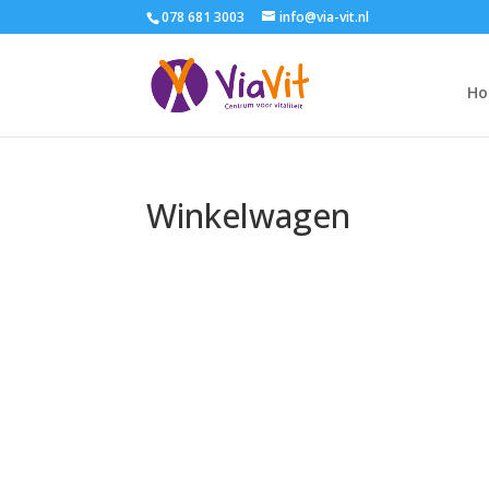
078 681 3003
info@via-vit.nl
H
Winkelwagen