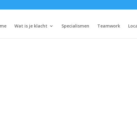
ome
Wat is je klacht
Specialismen
Teamwork
Loca