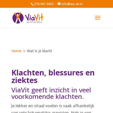
078 681 3003
info@via-vit.nl
Home
Wat is je klacht
9
Klachten, blessures en
ziektes
ViaVit geeft inzicht in veel
voorkomende klachten.
Je lekker en vitaal voelen is vaak afhankelijk
van vele lichamelijke aspecten. Heb je een