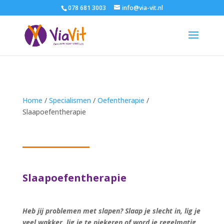
078 681 3003
info@via-vit.nl
Home
/
Specialismen
/
Oefentherapie
/
Slaapoefentherapie
Slaapoefentherapie
Heb jij problemen met slapen? Slaap je slecht in, lig je
veel wakker, lig je te piekeren of word je regelmatig